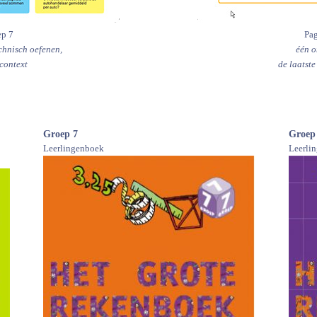
ep 7
Pag
echnisch oefenen,
één o
context
de laatste
Groep 7
Groep
Leerlingenboek
Leerli