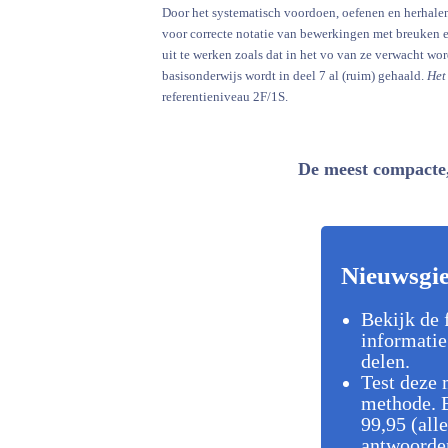
Door het systematisch voordoen, oefenen en herhale
voor correcte notatie van bewerkingen met breuken e
uit te werken zoals dat in het vo van ze verwacht wo
basisonderwijs wordt in deel 7 al (ruim) gehaald.
Het
referentieniveau 2F/1S.
De meest compacte, 
Nieuwsgi
Bekijk de 
informatie
delen.
Test deze 
methode. B
99,95 (all
antwoorden