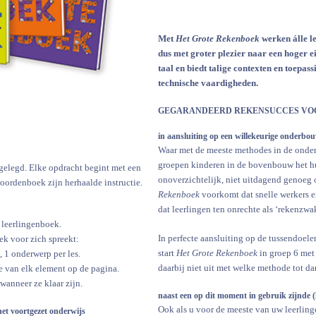
Met
Het Grote Rekenboek
werken álle le
dus met groter plezier naar een hoger 
taal en biedt talige contexten en toepa
technische vaardigheden.
GEGARANDEERD REKENSUCCES VO
in aansluiting op een willekeurige onderb
Waar met de meeste methodes in de onder
groepen kinderen in de bovenbouw het hu
gelegd. Elke opdracht begint met een
onoverzichtelijk, niet uitdagend genoeg 
oordenboek zijn herhaalde instructie.
Rekenboek
voorkomt dat snelle werkers 
dat leerlingen ten onrechte als ‘rekenzw
t leerlingenboek.
In perfecte aansluiting op de tussendoel
oek voor zich spreekt:
start
Het Grote Rekenboek
in groep 6 met
, 1 onderwerp per les.
daarbij niet uit met welke methode tot da
e van elk element op de pagina.
wanneer ze klaar zijn.
naast een op dit moment in gebruik zijnde 
Ook als u voor de meeste van uw leerlin
het voortgezet onderwijs