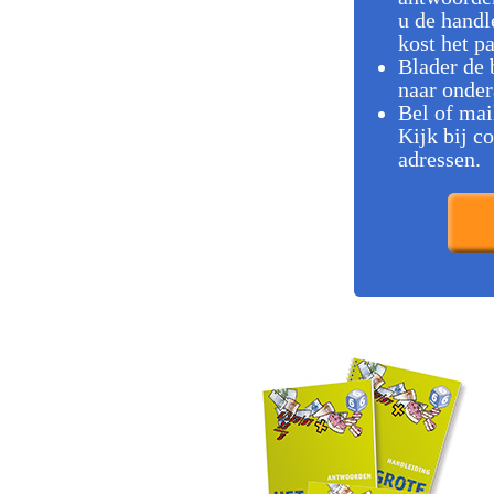
u de handl
kost het p
Blader de 
naar onder
Bel of mai
Kijk bij c
adressen.