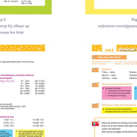
ep 6
Pag
werp bij elkaar op
oefentoets voorafgaand
oraan het blok