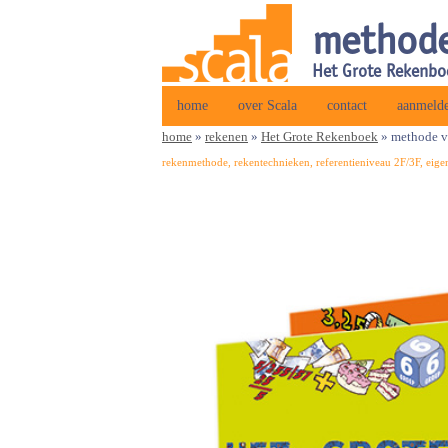
methode
Het Grote Rekenbo
home
over Scala
contact
aanmelde
home
»
rekenen
»
Het Grote Rekenboek
»
methode vo
rekenmethode, rekentechnieken, referentieniveau 2F/3F, eigen 