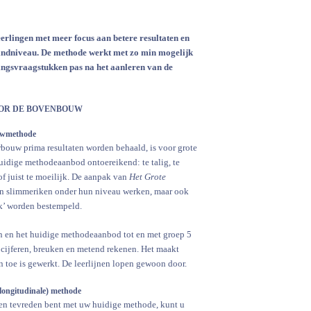
erlingen met meer focus aan betere resultaten en
eindniveau. De methode werkt met zo min mogelijk
ssingsvraagstukken pas na het aanleren van de
OR DE BOVENBOUW
ouwmethode
bouw prima resultaten worden behaald, is voor grote
idige methodeaanbod ontoereikend: te talig, te
of juist te moeilijk. De aanpak van
Het Grote
en slimmeriken onder hun niveau werken, maar ook
ak’ worden bestempeld.
en en het huidige methodeaanbod tot en met groep 5
 cijferen, breuken en metend rekenen. Het maakt
n toe is gewerkt. De leerlijnen lopen gewoon door.
(longitudinale) methode
gen tevreden bent met uw huidige methode, kunt u