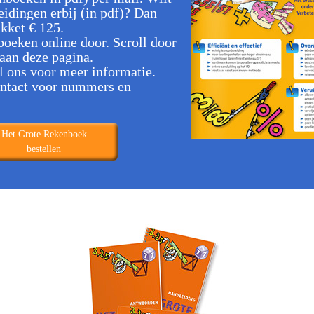
eidingen erbij (in pdf)? Dan
akket € 125.
boeken online door. Scroll door
aan deze pagina.
l ons voor meer informatie.
ontact voor nummers en
Het Grote Rekenboek
bestellen