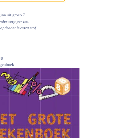
ina uit groep 7
nderwerp per les,
 opdracht is extra stof
 8
ngenboek