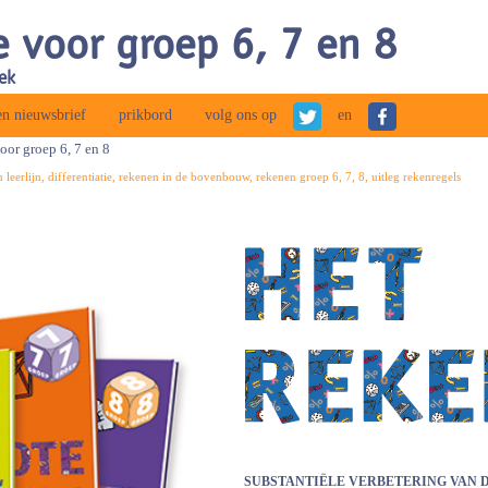
 voor groep 6, 7 en 8
ek
n nieuwsbrief
prikbord
volg ons op
en
or groep 6, 7 en 8
leerlijn, differentiatie, rekenen in de bovenbouw, rekenen groep 6, 7, 8, uitleg rekenregels
SUBSTANTIËLE VERBETERING VAN 