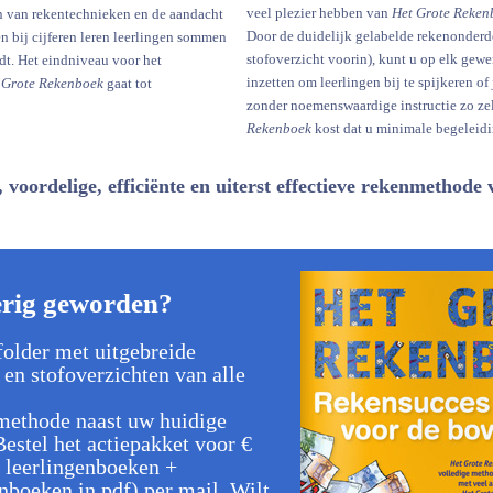
veel plezier hebben van
Het Grote Reken
n van rekentechnieken en de aandacht
Door de duidelijk gelabelde rekenonderde
n bij cijferen leren leerlingen sommen
stofoverzicht voorin), kunt u op elk gew
rdt. Het eindniveau voor het
inzetten om leerlingen bij te spijkeren of
 Grote Rekenboek
gaat tot
zonder noemenswaardige instructie zo zel
Rekenboek
kost dat u minimale begeleidin
voordelige, efficiënte en uiterst effectieve rekenmethod
erig geworden?
folder met uitgebreide
 en stofoverzichten van alle
methode naast uw huidige
estel het actiepakket voor €
e leerlingenboeken +
boeken in pdf) per mail. Wilt