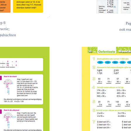
ep 6
Pag
ructie;
ook rea
opdrachten