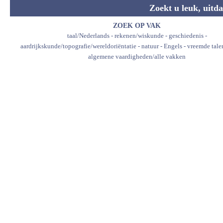
Zoekt u leuk, uitda
ZOEK OP VAK
taal/Nederlands
-
rekenen/wiskunde
-
geschiedenis
-
aardrijkskunde/topografie/wereldoriëntatie
-
natuur
-
Engels
-
vreemde tale
algemene vaardigheden/alle vakken